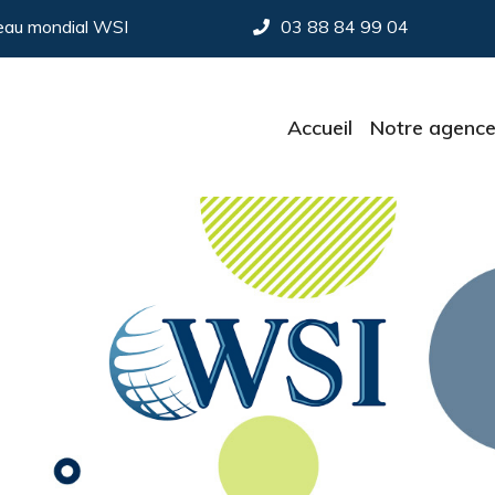
seau mondial WSI
03 88 84 99 04
Accueil
Notre agenc